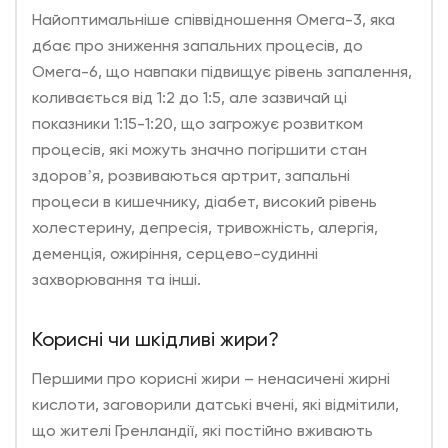
Найоптимальніше співвідношення Омега-3, яка
дбає про зниження запальних процесів, до
Омега-6, що навпаки підвищує рівень запалення,
коливається від 1:2 до 1:5, але зазвичай ці
показники 1:15-1:20, що загрожує розвитком
процесів, які можуть значно погіршити стан
здоровʼя, розвиваються артрит, запальні
процеси в кишечнику, діабет, високий рівень
холестерину, депресія, тривожність, алергія,
деменція, ожиріння, серцево-судинні
захворювання та інші.
Корисні чи шкідливі жири?
Першими про корисні жири – ненасичені жирні
кислоти, заговорили датські вчені, які відмітили,
що жителі Гренландії, які постійно вживають