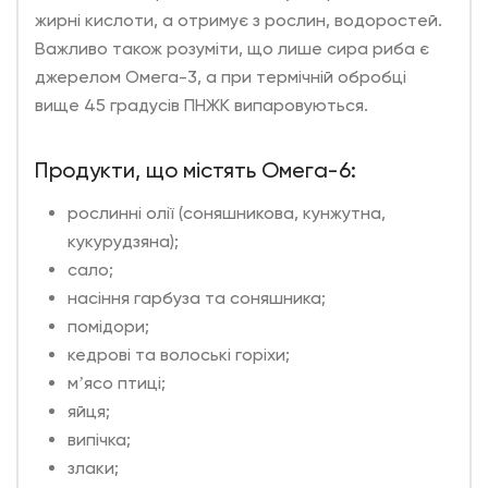
жирні кислоти, а отримує з рослин, водоростей.
Важливо також розуміти, що лише сира риба є
джерелом Омега-3, а при термічній обробці
вище 45 градусів ПНЖК випаровуються.
Продукти, що містять Омега-6:
рослинні олії (соняшникова, кунжутна,
кукурудзяна);
сало;
насіння гарбуза та соняшника;
помідори;
кедрові та волоські горіхи;
мʼясо птиці;
яйця;
випічка;
злаки;