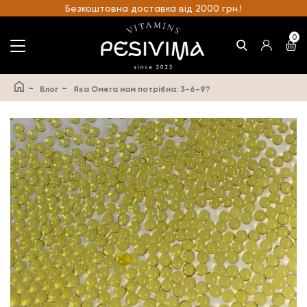
Безкоштовна доставка від 2000 грн.!
0
-
-
Блог
Яка Омега нам потрібна: 3-6-9?