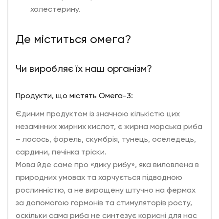
холестерину.
Де міститься омега?
Чи виробляє їх наш організм?
Продукти, що містять Омега-3:
Єдиним продуктом із значною кількістю цих
незамінних жирних кислот, є жирна морська риба
– лосось, форель, скумбрія, тунець, оселедець,
сардини, печінка тріски.
Мова йде саме про «дику рибу», яка виловлена в
природних умовах та харчується підводною
рослинністю, а не вирощену штучно на фермах
за допомогою гормонів та стимуляторів росту,
оскільки сама риба не синтезує корисні для нас