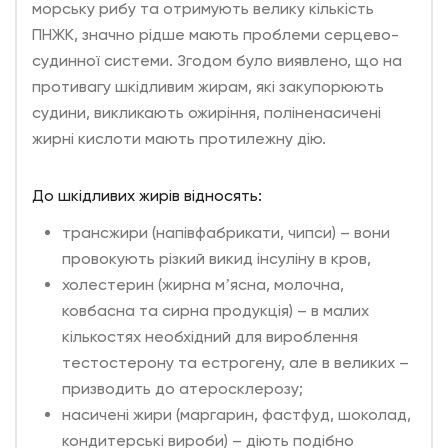
морську рибу та отримують велику кількість
ПНЖК, значно рідше мають проблеми серцево-
судинної системи. Згодом було виявлено, що на
противагу шкідливим жирам, які закупорюють
судини, викликають ожиріння, поліненасичені
жирні кислоти мають протилежну дію.
До шкідливих жирів відносять:
трансжири (напівфабрикати, чипси) – вони
провокують різкий викид інсуліну в кров,
холестерин (жирна мʼясна, молочна,
ковбасна та сирна продукція) – в малих
кількостях необхідний для вироблення
тестостерону та естрогену, але в великих –
призводить до атеросклерозу;
насичені жири (маргарин, фастфуд, шоколад,
кондитерські вироби) – діють подібно