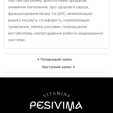
систем організму, фізіологічних процесів,
зниження запалення, про здоровʼя серця,
функціонування мозку та ЦНС, мінімалізацію
ризику інсульту та інфаркту, нормалізацію
травлення, обміну речовин, покращення
метаболізму, налагодження роботи ендокринної
системи.
Навігація
Попереднiй запис
записів
Наступний запис