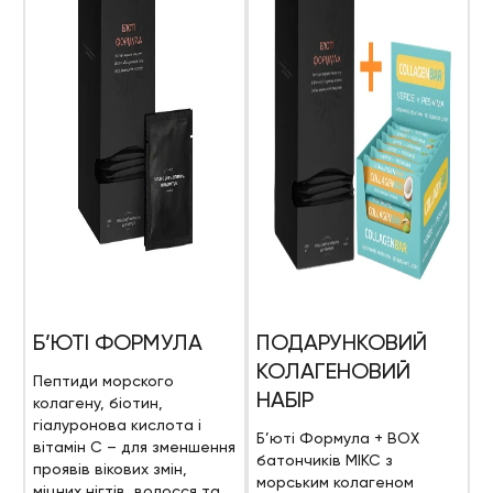
Б’ЮТІ ФОРМУЛА
ПОДАРУНКОВИЙ
КОЛАГЕНОВИЙ
Пептиди морского
НАБІР
колагену, біотин,
гіалуронова кислота і
Б’юті Формула + BOX
вітамін С – для зменшення
батончиків МІКС з
проявів вікових змін,
морським колагеном
міцних нігтів, волосся та