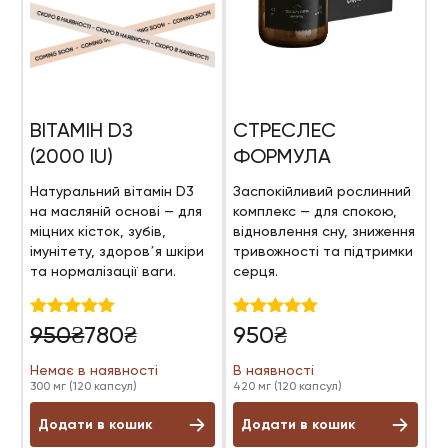
ВІТАМІН DЗ
СТРЕСЛЕС
(2000 IU)
ФОРМУЛА
Натуральний вітамін D3
Заспокійливий рослинний
на масляній основі — для
комплекс — для спокою,
міцних кісток, зубів,
відновлення сну, зниження
імунітету, здоровʼя шкіри
тривожності та підтримки
та нормалізації ваги.
серця.
Оригінальна
Поточна
Оцінено в
Оцінено в
950
₴
780
₴
950
₴
5.00
5.00
ціна:
ціна:
з 5
з 5
Немає в наявності
В наявності
950₴.
780₴.
300 мг (120 капсул)
420 мг (120 капсул)
Додати в кошик
Додати в кошик