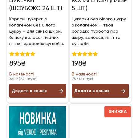
ЦУКЕРКИ
КОЛАГЕНОМ (НАБІР
(ШОУБОКС 24 ШТ)
5 ШТ)
Корисні цукерки з
Цукерки без білого цукру
колагеном без білого
з колагеном — твоя
цукру — для сяйва шкіри,
солодка турбота про
блиску волосся, міцних
шкіру, волосся, нігті та
нігтів і здорових суглобів.
суглоби.
Оцінено в
Оцінено в
895
₴
198
₴
5.00
5.00
з 5
з 5
В наявності
В наявності
360 г (24 штуки)
75 г (5 штук)
Додати в кошик
Додати в кошик
ЗНИЖКА