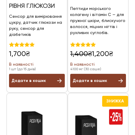
РІВНЯ ГЛЮКОЗИ
Пептиди морського
колагену і вітамін С — для
Сенсор для вимірювання
пружної шкіри, блискучого
цукру, датчик глюкози на
волосся, міцних нігтів і
руку, сенсор для
рухливих суглобів.
діабетиків
Оригінальна
Поточна
Оцінено в
Оцінено в
1,700
₴
1,400
₴
1,200
₴
5.00
5.00
ціна:
ціна:
з 5
з 5
В наявності
В наявності
1,400₴.
1,200₴.
1 шт (до 15 днів)
4100 мг (30 саше)
Додати в кошик
Додати в кошик
ЗНИЖКА