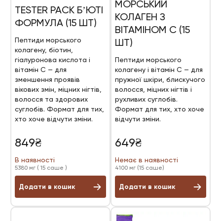
МОРСЬКИЙ
TESTER PACK БʼЮТІ
КОЛАГЕН З
ФОРМУЛА (15 ШТ)
ВІТАМІНОМ С (15
Пептиди морського
ШТ)
колагену, біотин,
гіалуронова кислота і
Пептиди морського
вітамін С — для
колагену і вітамін С — для
зменшення проявів
пружної шкіри, блискучого
вікових змін, міцних нігтів,
волосся, міцних нігтів і
волосся та здорових
рухливих суглобів.
суглобів. Формат для тих,
Формат для тих, хто хоче
хто хоче відчути зміни.
відчути зміни.
849
₴
649
₴
В наявності
Немає в наявності
5380 мг ( 15 саше )
4100 мг (15 саше)
Додати в кошик
Додати в кошик