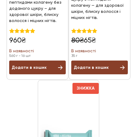
пептидами колагену без
колагену — для здорової
доданого цукру – для
шкіри, блиску волосся і
здорової шкіри, блиску
міцних нігтів.
волосся і міцних нігтів.
Оригінальна
Поточна
Оцінено в
Оцінено в
960
₴
80
₴
65
₴
5.00
5.00
ціна:
ціна:
з 5
з 5
В наявності
В наявності
80₴.
65₴.
560 г - 16 шт
35 г
Додати в кошик
Додати в кошик
ЗНИЖКА