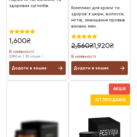
здорових суглобів.
Комплекс для краси та
здоровʼя шкіри, волосся,
нігтів, зменшення проявів
вікових змін.
Оцінено в
1,600
₴
Оригінальна
Поточна
4.97
Оцінено в
2,560
₴
1,920
₴
з 5
5.00
ціна:
ціна:
В наявності
з 5
В наявності
5380 мг ( 30 саше )
2,560₴.
1,920₴.
Додати в кошик
Додати в кошик
АКЦІЯ
ХІТ ПРОДАЖІВ