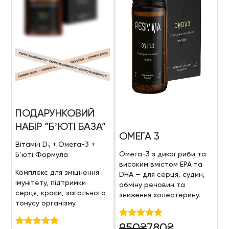
ПОДАРУНКОВИЙ
НАБІР “БʼЮТІ БАЗА”
ОМЕГА 3
Вітамін D₃ + Омега-3 +
Омега-3 з дикої риби та
Б’юті Формула
високим вмістом EPA та
Комплекс для зміцнення
DHA — для серця, судин,
імунітету, підтримки
обміну речовин та
серця, краси, загального
зниження холестерину.
тонусу організму.
Оригінальна
Поточна
Оцінено в
950
₴
780
₴