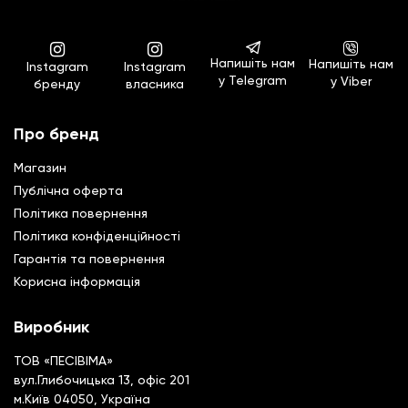
Напишіть нам
Напишіть нам
Instagram
Instagram
у Telegram
у Viber
бренду
власника
Про бренд
Магазин
Публічна оферта
Політика повернення
Полiтика конфiденцiйностi
Гарантiя та повернення
Корисна інформація
Виробник
ТОВ «ПЕСІВІМА»
вул.Глибочицька 13, офіс 201
м.Київ 04050, Україна