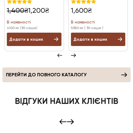
Оригінальна
Поточна
Оцінено в
Оцінено в
1,400
₴
1,200
₴
1,600
₴
5.00
4.97
ціна:
ціна:
з 5
з 5
В наявності
В наявності
1,400₴.
1,200₴.
4100 мг (30 саше)
5380 мг ( 30 саше )
Додати в кошик
Додати в кошик
ПЕРЕЙТИ ДО ПОВНОГО КАТАЛОГУ
ВІДГУКИ НАШИХ КЛІЄНТІВ