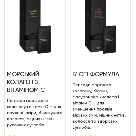
МОРСЬКИЙ
Б’ЮТІ ФОРМУЛА
КОЛАГЕН З
Пептиди морского
ВІТАМІНОМ С
колагену, біотин,
гіалуронова кислота і
Пептиди морського
вітамін С – для
колагену і вітамін С — для
зменшення проявів
пружної шкіри, блискучого
вікових змін, міцних нігтів,
волосся, міцних нігтів і
волосся та здорових
рухливих суглобів.
суглобів.