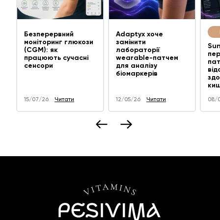
Безперервний
Adaptyx хоче
моніторинг глюкози
замінити
Su
(CGM): як
лабораторії
пер
працюють сучасні
wearable-патчем
пат
сенсори
для аналізу
від
біомаркерів
здо
киш
15
/07/26
Читати
12
/05/26
Читати
08
/