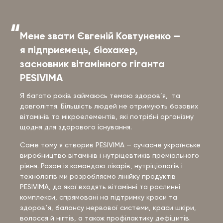
Мене звати Євгеній Ковтуненко —
я підприємець, біохакер,
засновник вітамінного гіганта
PESIVIMA
Я багато років займаюсь темою здоров’я, та
довголіття. Більшість людей не отримують базових
вітамінів та мікроелементів, які потрібні організму
щодня для здорового існування.
Саме тому я створив PESIVIMA — сучасне українське
виробництво вітамінів і нутріцевтиків преміального
рівня. Разом із командою лікарів, нутріціологів і
технологів ми розробляємо лінійку продуктів
PESIVIMA, до якої входять вітамінні та рослинні
комплекси, спрямовані на підтримку краси та
здоровʼя, балансу нервової системи, краси шкіри,
волосся й нігтів, а також профілактику дефіцитів.