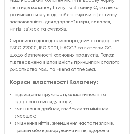
Наш
Морський Колаген
містить добову норму
пептидів колагену I типу та Вітаміну С, які легко
розчиняються у воді, забезпечуючи ефективну
засвоюваність для здорової шкіри, волосся,
нігтів, зв’язок та суглобів.
Сировина відповідає міжнародним стандартам
FSSC 22000, ISO 9001, HACCP та вимогам ЄС
щодо безпечності харчових продуктів. Також
підтверджено відповідність принципам сталого
рибальства MSC та Friend of the Sea.
Корисні властивості Колагену:
підвищення пружності, еластичності та
здорового вигляду шкіри;
зменшення дрібних, глибоких та мімічних
зморшок;
зміцнення нігтів, зменшення частоти зламів,
тріщин або відшарування нігтів, здоров’я