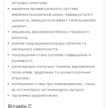
нігтьової пластини;
зниження проявів целюліту: суттєво
вирівнюється рельєф шкіри, підвищується її
щільність, зменшується ефект «апельсинової
шкірки»;
зміцнення, відновлення блиску і пружності
волосся;
значне покращення кольору обличчя та
загального самопочуття;
покращення стану суглобів і підвищення їх
рухливості;
регенерація сполучної тканини, відновлення
після опіків, хірургічних та косметологічних
втручань;
поліпшення стану при захворюваннях, таких,
як остеопороз, остеохондроз, артроз;
підтримка здоров’я ясен.
Вітамін С