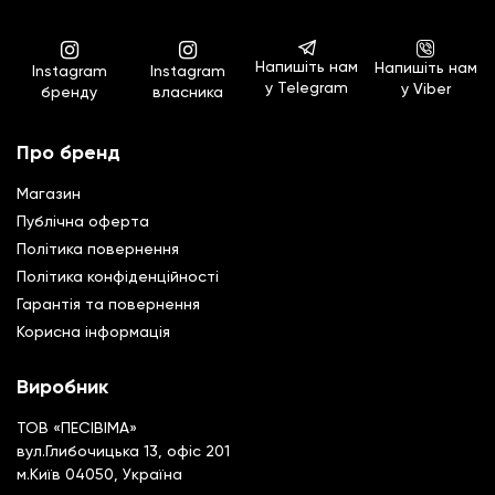
Напишіть нам
Напишіть нам
Instagram
Instagram
у Telegram
у Viber
бренду
власника
Про бренд
Магазин
Публічна оферта
Політика повернення
Полiтика конфiденцiйностi
Гарантiя та повернення
Корисна інформація
Виробник
ТОВ «ПЕСІВІМА»
вул.Глибочицька 13, офіс 201
м.Київ 04050, Україна