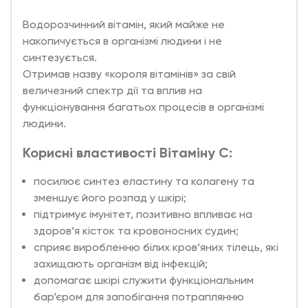
Водорозчинний вітамін, який майже не
накопичується в організмі людини і не
синтезується.
Отримав назву «короля вітамінів» за свій
величезний спектр дії та вплив на
функціонування багатьох процесів в організмі
людини.
Корисні властивості Вітаміну С:
посилює синтез еластину та колагену та
зменшує його розпад у шкірі;
підтримує імунітет, позитивно впливає на
здоров‘я кісток та кровоносних судин;
сприяє виробленню білих кров‘яних тілець, які
захищають організм від інфекцій;
допомагає шкірі служити функціональним
бар‘єром для запобігання потраплянню