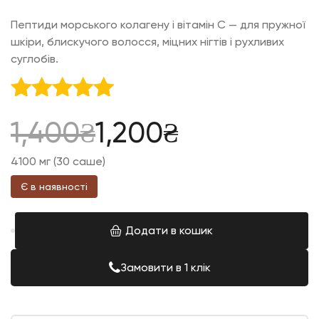
Пептиди морського колагену і вітамін С — для пружної
шкіри, блискучого волосся, міцних нігтів і рухливих
суглобів.
Оцінено в
Оригінальна
Поточна
1,400
₴
1,200
₴
5.00
з 5
4100 мг (30 саше)
ціна:
ціна:
Є в наявності
1,400₴.
1,200₴.
Додати в кошик
Замовити в 1 клік