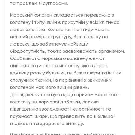
та проблем зі суглобами.
Морський колаген складається переважно з
колагену I типу, який є присутнім у всіх клітинах
людського тіла. Колагенові пептиди мають
менший розмір і структуру, більш схожу на
людську, що забезпечує найвищу
біодоступність, тобто засвоюваність організмом.
Особливістю морського колагену є вміст
амінокислоти гідроксипроліну, яка відіграє
важливу роль у будівництві білків шкіри та інших
сполучних тканин, і в порівнянні зі звичайним
колагеном має його вищий рівень.
Дослідження показують, що прийом морського
колагену, як харчової добавки, сприяє
підвищенню зволоженості, еластичності та
пружності шкіри, що призводить до її більшої
гладкості та здорового вигляду.