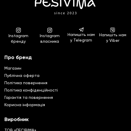
Напишіть нам
Напишіть нам
Instagram
Instagram
у Telegram
у Viber
бренду
власника
Про бренд
Магазин
Публічна оферта
Політика повернення
Полiтика конфiденцiйностi
Гарантiя та повернення
Корисна інформація
Виробник
ТОВ «ПЕСІВІМА»