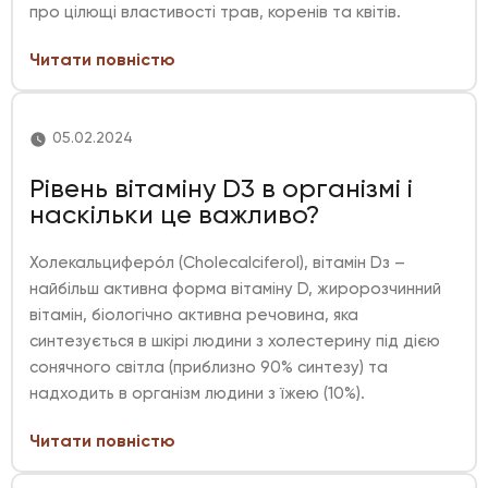
про цілющі властивості трав, коренів та квітів.
Читати повністю
05.02.2024
Рівень вітаміну D3 в організмі і
наскільки це важливо?
Холекальциферо́л (Cholecalciferol), вітамін Dз –
найбільш активна форма вітаміну D, жиророзчинний
вітамін, біологічно активна речовина, яка
синтезується в шкірі людини з холестерину під дією
сонячного світла (приблизно 90% синтезу) та
надходить в організм людини з їжею (10%).
Читати повністю