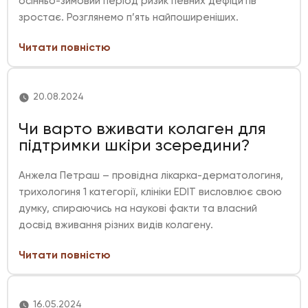
осінньо-зимовий період ризик певних дефіцитів
зростає. Розглянемо п’ять найпоширеніших.
Читати повністю
20.08.2024
Чи варто вживати колаген для
підтримки шкіри зсередини?
Анжела Петраш – провідна лікарка-дерматологиня,
трихологиня 1 категорії, клініки EDIT висловлює свою
думку, спираючись на наукові факти та власний
досвід вживання різних видів колагену.
Читати повністю
16.05.2024