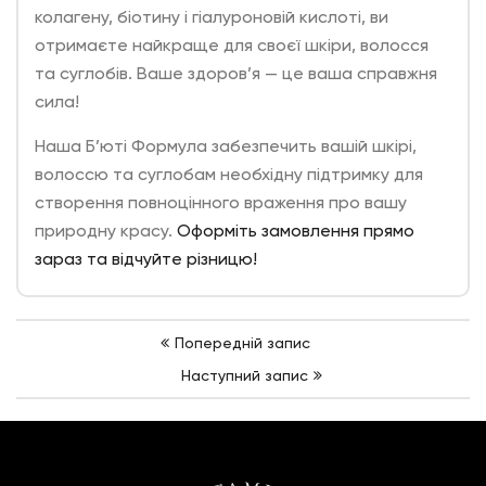
колагену, біотину і гіалуроновій кислоті, ви
отримаєте найкраще для своєї шкіри, волосся
та суглобів. Ваше здоров’я — це ваша справжня
сила!
Наша Б’юті Формула забезпечить вашій шкірі,
волоссю та суглобам необхідну підтримку для
створення повноцінного враження про вашу
природну красу.
Оформіть замовлення прямо
зараз та відчуйте різницю!
Навігація
Попереднiй запис
записів
Наступний запис