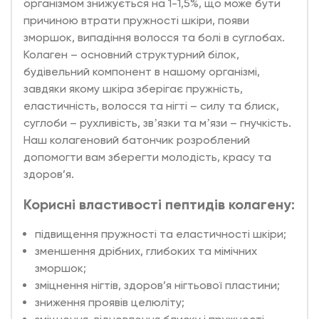
організмом знижується на 1-1,5%, що може бути
причиною втрати пружності шкіри, появи
зморшок, випадіння волосся та болі в суглобах.
Колаген – основний структурний білок,
будівельний компонент в нашому організмі,
завдяки якому шкіра зберігає пружність,
еластичність, волосся та нігті – силу та блиск,
суглоби – рухливість, звʼязки та мʼязи – гнучкість.
Наш колагеновий батончик розроблений
допомогти вам зберегти молодість, красу та
здоров’я.
Корисні властивості пептидів колагену:
підвищення пружності та еластичності шкіри;
зменшення дрібних, глибоких та мімічних
зморшок;
зміцнення нігтів, здоров’я нігтьової пластини;
зниження проявів целюліту;