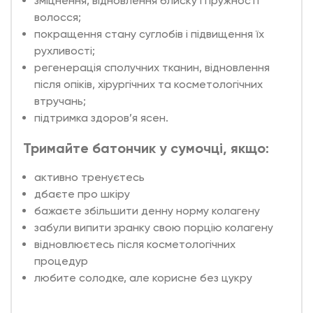
зміцнення, відновлення блиску і пружності
волосся;
покращення стану суглобів і підвищення їх
рухливості;
регенерація сполучних тканин, відновлення
після опіків, хірургічних та косметологічних
втручань;
підтримка здоров’я ясен.
Тримайте батончик у сумочці, якщо:
активно тренуєтесь
дбаєте про шкіру
бажаєте збільшити денну норму колагену
забули випити зранку свою порцію колагену
відновлюєтесь після косметологічних
процедур
любите солодке, але корисне без цукру