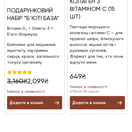
КОЛАГЕН З
ВІТАМІНОМ С (15
ПОДАРУНКОВИЙ
ШТ)
НАБІР “БʼЮТІ БАЗА”
Пептиди морського
Вітамін D₃ + Омега-3 +
колагену і вітамін С — для
Б’юті Формула
пружної шкіри, блискучого
Комплекс для зміцнення
волосся, міцних нігтів і
імунітету, підтримки
рухливих суглобів.
серця, краси, загального
Формат для тих, хто хоче
тонусу організму.
відчути зміни.
649
₴
Оригінальна
Поточна
Оцінено в
3,160
₴
2,099
₴
5.00
ціна:
ціна:
Немає в наявності
з 5
Немає в наявності
4100 мг (15 саше)
3,160₴.
2,099₴.
Додати в кошик
Додати в кошик