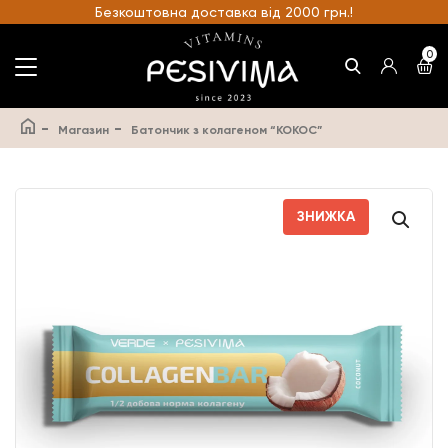
Безкоштовна доставка від 2000 грн.!
0
-
-
Магазин
Батончик з колагеном “КОКОС”
ЗНИЖКА