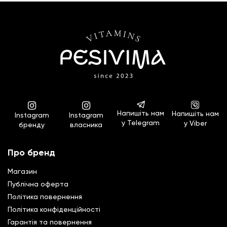
Напишіть нам
Напишіть нам
Instagram
Instagram
у Telegram
у Viber
бренду
власника
Про бренд
Магазин
Публічна оферта
Політика повернення
Полiтика конфiденцiйностi
Гарантiя та повернення