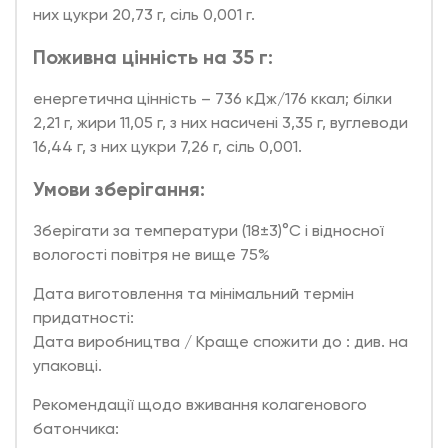
них цукри 20,73 г, ciль 0,001 г.
Поживна цінність на 35 г:
енергетична цінність – 736 кДж/176 ккал; білки
2,21 г, жири 11,05 г, з них насичені 3,35 г, вуглеводи
16,44 г, з них цукри 7,26 г, ciль 0,001.
Умови зберігання:
Зберігати за температури (18±3)°C і відносної
вологості повітря не вище 75%
Дата виготовлення та мінімальний термін
придатності:
Дата виробництва / Краще спожити до : див. на
упаковці.
Рекомендації щодо вживання колагенового
батончика: