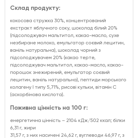
Склад продукту:
кокосова стружка 30%, концентрований
екстракт яблучного соку, шоколад білий 20%
(підсолоджувач мальтитол, какао-масло, сухе
незбиране молоко, емульгатор соєвий лецитин,
ваніль натуральна), шоколад чорний з
підсолоджувачем 20% (какао терте,
підсолоджувач мальтитол, какао-масло, какао-
порошок знежирений, емульгатор соєвий
лецитин, ваніль натуральна), пептиди морського
колагену I типу 5,71%, рисові кульки, вітамін С
(аскорбінова кислота).
Поживна цінність на 100 г:
енергетична цінність – 2104 кДж/502 ккал; білки
6,31 г, жири
31,57 г, з них насичені 24,62 г, вуглеводи 46,97 г, з