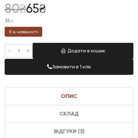
Оцінено в
Оригінальна
Поточна
80
₴
65
₴
5.00
з 5
35 г
ціна:
ціна:
Є в наявності
80₴.
65₴.
Додати в кошик
Замовити в 1 клік
ОПИС
СКЛАД
ВІДГУКИ (3)