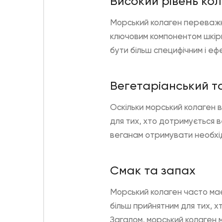
Високий рівень кол
Морський колаген переважно 
ключовим компонентом шкіри,
бути більш специфічним і еф
Вегетаріанський т
Оскільки морський колаген 
для тих, хто дотримується 
веганам отримувати необхі
Смак та запах
Морський колаген часто має
більш прийнятним для тих, х
Загалом, морський колаген 