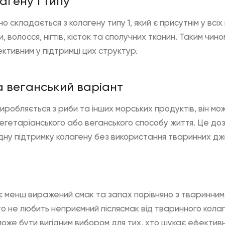
агену 1 типу
складається з колагену типу 1, який є присутнім у всіх к
 волосся, нігтів, кісток та сполучних тканин. Таким чин
ективним у підтримці цих структур.
а веганський варіант
виробляється з риби та інших морських продуктів, він м
вегетаріанського або веганського способу життя. Це до
дну підтримку колагену без використання тваринних д
 менш виражений смак та запах порівняно з тваринним
то не любить неприємний післясмак від тваринного колаг
може бути вигідним вибором для тих, хто шукає ефектив