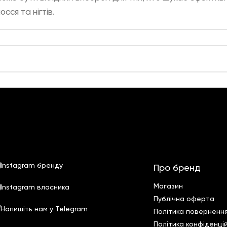
осся та нігтів.
Instagram бренду
Про бренд
Магазин
Instagram власника
Публічна оферта
Напишіть нам у Telegram
Політика поверненн
Полiтика конфiденцi