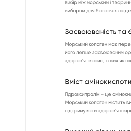
вибір між морським і тварин
вибором для багатьох люде
Засвоюваність та б
Морський колаген має перев
його легше засвоюваним орг
здоров’я тканин, таких як шк
Вміст амінокислоти
Гідроксипролін
– це амінокис
Морський колаген містить в
підтримувати здоров’я шкіри