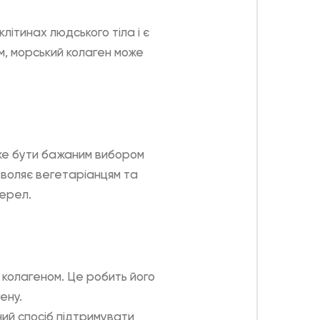
літинах людського тіла і є
ом, морський колаген може
оже бути бажаним вибором
зволяє вегетаріанцям та
жерел.
 колагеном. Це робить його
ену.
ний спосіб підтримувати