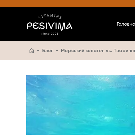
Головн
-
Блог
-
Морський колаген vs. Тваринн