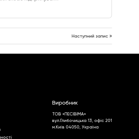
Наступний запис
Виробник
ТОВ «ПЕСІВІМА»
вул.Глибочицька 13, офіс 201
м.Київ 04050, Україна
я
йностi