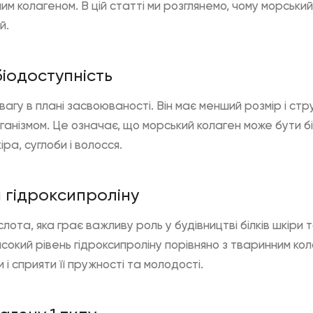
ним колагеном. В цій статті ми розглянемо, чому морськ
й.
іодоступність
агу в плані засвоюваності. Він має менший розмір і стр
анізмом. Це означає, що морський колаген може бути б
іра, суглоби і волосся.
 гідроксипроліну
лота, яка грає важливу роль у будівництві білків шкіри 
исокий рівень гідроксипроліну порівняно з тваринним ко
 і сприяти її пружності та молодості.