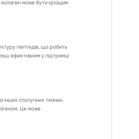
ий колаген може бути кращим
уктуру пептидів, що робить
ільш ефективним у підтримці
та інших сполучних тканин.
лагеном. Це може