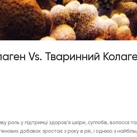
аген Vs. Тваринний Колаге
иву роль у підтримці здоров’я шкіри, суглобів, волосся т
агенових добавок зростає з року в рік, і однією з найбі