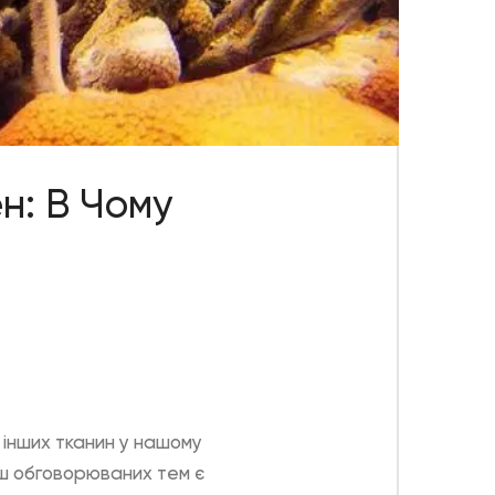
н: В Чому
а інших тканин у нашому
льш обговорюваних тем є