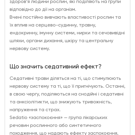
здоров‘я людини рослин, які поділяють на групи
відповідно до дії на організм.
Вчені постійно вивчають властивості рослин та
їх вплив на серцево-судинну, травну,
ендокринну, імунну системи, нирки та сечовивідні
шляхи, органи дихання, шкіру та центральну
нервову систему.
Що значить седативний ефект?
Седативні трави діляться на ті, що стимулюють
нервову систему та ті, що її пригнічують. Останні,
в свою чергу, поділяються на снодійні і седативні
та анксіолітикти, що знижують тривожність,
напруження та страх.
Sedatio «заспокоєння» — група лікарських
речовин рослинного або синтетичного
походження, що надають ефекту заспокоєння,