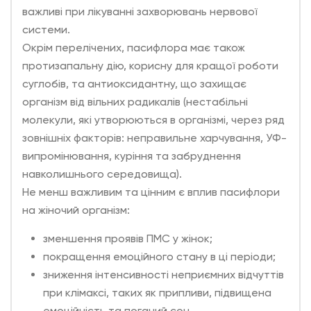
важливі при лікуванні захворювань нервової
системи.
Окрім перелічених, пасифлора має також
протизапальну дію, корисну для кращої роботи
суглобів, та антиоксидантну, що захищає
організм від вільних радикалів (нестабільні
молекули, які утворюються в організмі, через ряд
зовнішніх факторів: неправильне харчування, УФ-
випромінювання, куріння та забруднення
навколишнього середовища).
Не менш важливим та цінним є вплив пасифлори
на жіночий організм:
зменшення проявів ПМС у жінок;
покращення емоційного стану в ці періоди;
зниження інтенсивності неприємних відчуттів
при клімаксі, таких як припливи, підвищена
емоційність та поганий сон.