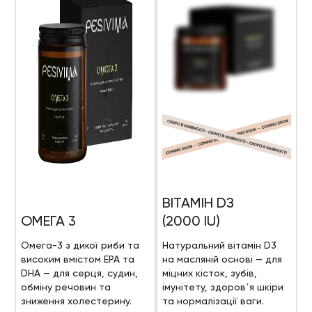
ВІТАМІН DЗ
ОМЕГА 3
(2000 IU)
Омега-3 з дикої риби та
Натуральний вітамін D3
високим вмістом EPA та
на масляній основі — для
DHA — для серця, судин,
міцних кісток, зубів,
обміну речовин та
імунітету, здоровʼя шкіри
зниження холестерину.
та нормалізації ваги.