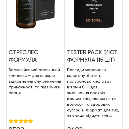
СТРЕСЛЕС
TESTER PACK БʼЮТІ
ФОРМУЛА
ФОРМУЛА (15 ШТ)
Заспокійливий рослинний
Пептиди морського
комплекс — для спокою,
колагену, біотин,
відновлення сну, зниження
гіалуронова кислота і
тривожності та підтримки
вітамін С — для
серця.
зменшення проявів
вікових змін, міцних нігтів,
волосся та здорових
суглобів. Формат для тих,
хто хоче відчути зміни.
Оцінено в