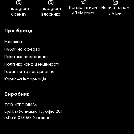
Напишіть нам
Напишіть нам
Instagram
Instagram
у Telegram
у Viber
бренду
власника
Про бренд
Магазин
Публічна оферта
Політика повернення
Полiтика конфiденцiйностi
Гарантiя та повернення
Корисна інформація
Виробник
ТОВ «ПЕСІВІМА»
вул.Глибочицька 13, офіс 201
м.Київ 04050, Україна