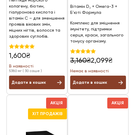
Пептиди морского
колагену, біотин,
Вітамін D₃ + Омега-3 +
гіалуронова кислота і
Б’юті Формула
вітамін С – для зменшення
Комплекс для зміцнення
проявів вікових змін,
імунітету, підтримки
міцних нігтів, волосся та
серця, краси, загального
здорових суглобів.
тонусу організму.
Оцінено в
1,600
₴
Оригінальна
Поточна
4.97
Оцінено в
3,160
₴
2,099
₴
з 5
5.00
ціна:
ціна:
В наявності
з 5
Немає в наявності
5380 мг ( 30 саше )
3,160₴.
2,099₴.
Додати в кошик
Додати в кошик
АКЦІЯ
АКЦІЯ
ХІТ ПРОДАЖІВ