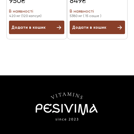
950
₴
849
₴
5.00
з 5
В наявності
В наявності
420 мг (120 капсул)
5380 мг ( 15 саше )
Додати в кошик
Додати в кошик