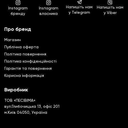
Напишіть нам
Напишіть нам
Instagram
Instagram
у Telegram
у Viber
бренду
власника
Про бренд
Магазин
Публічна оферта
Політика повернення
Полiтика конфiденцiйностi
Гарантiя та повернення
Корисна інформація
Виробник
ТОВ «ПЕСІВІМА»
вул.Глибочицька 13, офіс 201
м.Київ 04050, Україна