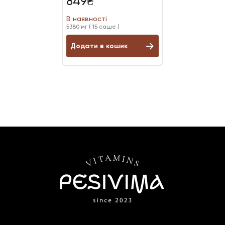
849
₴
В наявності
5380 мг ( 15 саше )
Додати в кошик