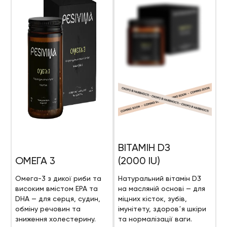
ВІТАМІН DЗ
ОМЕГА 3
(2000 IU)
Омега-3 з дикої риби та
Натуральний вітамін D3
високим вмістом EPA та
на масляній основі — для
DHA — для серця, судин,
міцних кісток, зубів,
обміну речовин та
імунітету, здоровʼя шкіри
зниження холестерину.
та нормалізації ваги.