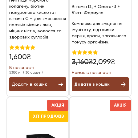
Пептиди морского
колагену, біотин,
Вітамін D₃ + Омега-3 +
гіалуронова кислота і
Б’юті Формула
вітамін С – для зменшення
Комплекс для зміцнення
проявів вікових змін,
імунітету, підтримки
міцних нігтів, волосся та
серця, краси, загального
здорових суглобів.
тонусу організму.
Оцінено в
1,600
₴
Оригінальна
Поточна
4.97
Оцінено в
3,160
₴
2,099
₴
з 5
5.00
ціна:
ціна:
В наявності
з 5
Немає в наявності
5380 мг ( 30 саше )
3,160₴.
2,099₴.
Додати в кошик
Додати в кошик
АКЦІЯ
АКЦІЯ
ХІТ ПРОДАЖІВ