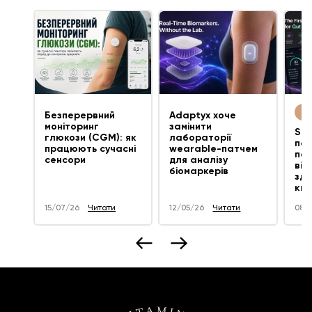
ти
Безперервний
Adaptyx хоче
моніторинг
замінити
Su
глюкози (CGM): як
лабораторії
пер
працюють сучасні
wearable-патчем
пат
сенсори
для аналізу
від
біомаркерів
здо
киш
15
/07/26
Читати
12
/05/26
Читати
08
/