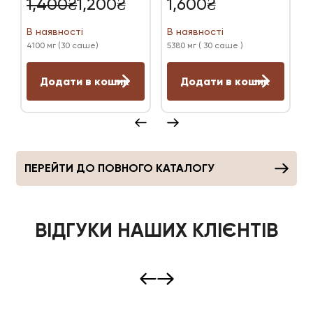
Оригінальна
Поточна
1,400
₴
1,200
₴
1,600
₴
5.00
4.97
ціна:
ціна:
ц
ц
з 5
з 5
В наявності
В наявності
В
1,400₴.
1,200₴.
4100 мг (30 саше)
5380 мг ( 30 саше )
5
Додати в кошик
Додати в кошик
ПЕРЕЙТИ ДО ПОВНОГО КАТАЛОГУ
ВІДГУКИ НАШИХ КЛІЄНТІВ