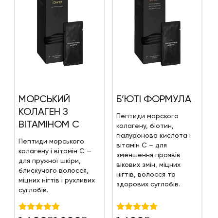
МОРСЬКИЙ
Б’ЮТІ ФОРМУЛА
КОЛАГЕН З
Пептиди морского
О
ВІТАМІНОМ С
A
колагену, біотин,
т
гіалуронова кислота і
т
Пептиди морського
вітамін С – для
с
колагену і вітамін С —
зменшення проявів
т
для пружної шкіри,
вікових змін, міцних
х
блискучого волосся,
нігтів, волосся та
міцних нігтів і рухливих
здорових суглобів.
суглобів.
Оцінено в
Оцінено в