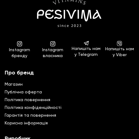
Напишіть нам
Напишіть нам
Instagram
Instagram
у Telegram
у Viber
бренду
власника
Про бренд
Магазин
Публічна оферта
Політика повернення
Полiтика конфiденцiйностi
Гарантiя та повернення
Корисна інформація
Виробник