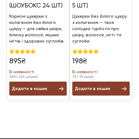
(ШОУБОКС 24 ШТ)
5 ШТ)
Корисні цукерки з
Цукерки без білого цукру
колагеном без білого
з колагеном — твоя
цукру — для сяйва шкіри,
солодка турбота про
блиску волосся, міцних
шкіру, волосся, нігті та
нігтів і здорових суглобів.
суглоби.
Оцінено в
Оцінено в
895
₴
198
₴
5.00
5.00
з 5
з 5
В наявності
В наявності
360 г (24 штуки)
75 г (5 штук)
Додати в кошик
Додати в кошик