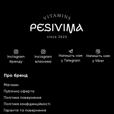
Напишіть нам
Напишіть нам
Instagram
Instagram
у Telegram
у Viber
бренду
власника
Про бренд
Магазин
Публічна оферта
Політика повернення
Полiтика конфiденцiйностi
Гарантiя та повернення