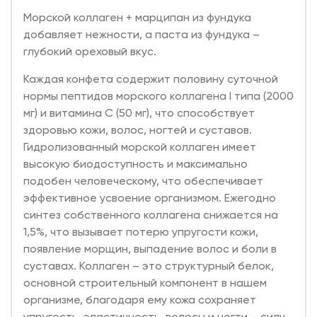
Морской коллаген + марципан из фундука
добавляет нежности, а паста из фундука –
глубокий ореховый вкус.
Каждая конфета содержит половину суточной
нормы пептидов морского коллагена I типа (2000
мг) и витамина С (50 мг), что способствует
здоровью кожи, волос, ногтей и суставов.
Гидролизованный морской коллаген имеет
высокую биодоступность и максимально
подобен человеческому, что обеспечивает
эффективное усвоение организмом. Ежегодно
синтез собственного коллагена снижается на
1,5%, что вызывает потерю упругости кожи,
появление морщин, выпадение волос и боли в
суставах. Коллаген – это структурный белок,
основной строительный компонент в нашем
организме, благодаря ему кожа сохраняет
упругость, эластичность, волосы и ногти – силу