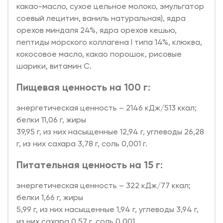
какао-масло, сухое цельное молоко, эмульгатор
соевый лецитин, ваниль натуральная), ядра
орехов миндаля 24%, ядра орехов кешью,
пептиды морского коллагена I типа 14%, клюква,
кокосовое масло, какао порошок, рисовые
шарики, витамин С.
Пищевая ценность на 100 г:
энергетическая ценность – 2146 кДж/513 ккал;
белки 11,06 г, жиры
39,95 г, из них насыщенные 12,94 г, углеводы 26,28
г, из них сахара 3,78 г, соль 0,001 г.
Питательная ценность на 15 г:
энергетическая ценность – 322 кДж/77 ккал;
белки 1,66 г, жиры
5,99 г, из них насыщенные 1,94 г, углеводы 3,94 г,
из них сахара 0,57 г, соль 0,001.