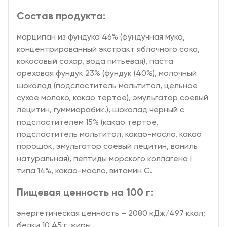
Состав продукта:
марципан из фундука 46% (фундучная мука,
концентрированный экстракт яблочного сока,
кокосовый сахар, вода питьевая), паста
ореховая фундук 23% (фундук (40%), молочный
шоколад (подсластитель мальтитол, цельное
сухое молоко, какао тертое), эмульгатор соевый
лецитин, гуммиарабик.), шоколад черный с
подсластителем 15% (какао тертое,
подсластитель мальтитол, какао-масло, какао
порошок, эмульгатор соевый лецитин, ваниль
натуральная), пептиды морского коллагена I
типа 14%, какао-масло, витамин С.
Пищевая ценность на 100 г:
энергетическая ценность – 2080 кДж/497 ккал;
белки 10,45 г, жиры