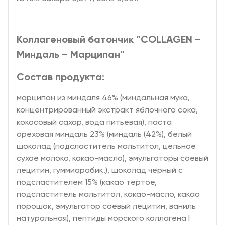
Коллагеновый батончик “COLLAGEN –
Миндаль – Марципан”
Состав продукта:
марципан из миндаля 46% (миндальная мука,
концентрированный экстракт яблочного сока,
кокосовый сахар, вода питьевая), паста
ореховая миндаль 23% (миндаль (42%), белый
шоколад (подсластитель мальтитол, цельное
сухое молоко, какао-масло), эмульгаторы соевый
лецитин, гуммиарабик.), шоколад черный с
подсластителем 15% (какао тертое,
подсластитель мальтитол, какао-масло, какао
порошок, эмульгатор соевый лецитин, ваниль
натуральная), пептиды морского коллагена I